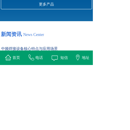
更多产品
新闻资讯
News Center
中频焊接设备核心特点与应用场景
2026-01-04
首页
电话
短信
地址
中频焊接设备是一种利用中频（通常1-10 kHz）感应加热原
理对金属工件进行快速、高效焊接的专用设备。它通过
IGBT逆变技术产生中频电流，使感应线圈产生交变磁场，
从而在工件（如刀头与基体、铜管接头）接触面产生涡流并
迅速发热至钎料熔点，实现精确、牢固的焊接。
高频淬火自动化设备对比传统手动设备的核心构成及选
择
2026-01-04
高频淬火自动化设备是专门为大批量、高质量金属零件（如
轴类、齿轮、轴承等）表面硬化而设计的集成系统。它通过
将高频感应加热电源、机械传送装置、淬火介质循环、精确
温度控制及过程监控整合在一起，实现无人化、高一致性的
连续生产。