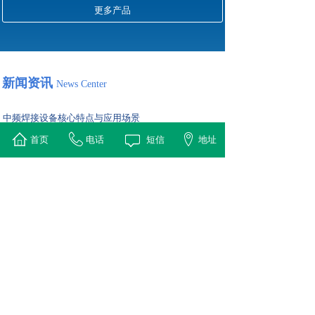
更多产品
新闻资讯
News Center
中频焊接设备核心特点与应用场景
2026-01-04
首页
电话
短信
地址
中频焊接设备是一种利用中频（通常1-10 kHz）感应加热原
理对金属工件进行快速、高效焊接的专用设备。它通过
IGBT逆变技术产生中频电流，使感应线圈产生交变磁场，
从而在工件（如刀头与基体、铜管接头）接触面产生涡流并
迅速发热至钎料熔点，实现精确、牢固的焊接。
高频淬火自动化设备对比传统手动设备的核心构成及选
择
2026-01-04
高频淬火自动化设备是专门为大批量、高质量金属零件（如
轴类、齿轮、轴承等）表面硬化而设计的集成系统。它通过
将高频感应加热电源、机械传送装置、淬火介质循环、精确
温度控制及过程监控整合在一起，实现无人化、高一致性的
连续生产。