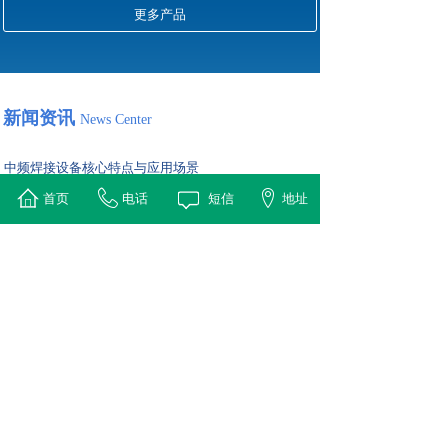
更多产品
新闻资讯
News Center
中频焊接设备核心特点与应用场景
2026-01-04
首页
电话
短信
地址
中频焊接设备是一种利用中频（通常1-10 kHz）感应加热原
理对金属工件进行快速、高效焊接的专用设备。它通过
IGBT逆变技术产生中频电流，使感应线圈产生交变磁场，
从而在工件（如刀头与基体、铜管接头）接触面产生涡流并
迅速发热至钎料熔点，实现精确、牢固的焊接。
高频淬火自动化设备对比传统手动设备的核心构成及选
择
2026-01-04
高频淬火自动化设备是专门为大批量、高质量金属零件（如
轴类、齿轮、轴承等）表面硬化而设计的集成系统。它通过
将高频感应加热电源、机械传送装置、淬火介质循环、精确
温度控制及过程监控整合在一起，实现无人化、高一致性的
连续生产。