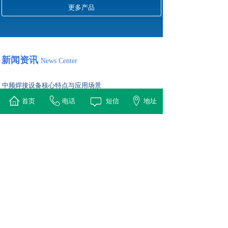
更多产品
新闻资讯
News Center
中频焊接设备核心特点与应用场景
2026-01-04
首页
电话
短信
地址
中频焊接设备是一种利用中频（通常1-10 kHz）感应加热原
理对金属工件进行快速、高效焊接的专用设备。它通过
IGBT逆变技术产生中频电流，使感应线圈产生交变磁场，
从而在工件（如刀头与基体、铜管接头）接触面产生涡流并
迅速发热至钎料熔点，实现精确、牢固的焊接。
高频淬火自动化设备对比传统手动设备的核心构成及选
择
2026-01-04
高频淬火自动化设备是专门为大批量、高质量金属零件（如
轴类、齿轮、轴承等）表面硬化而设计的集成系统。它通过
将高频感应加热电源、机械传送装置、淬火介质循环、精确
温度控制及过程监控整合在一起，实现无人化、高一致性的
连续生产。